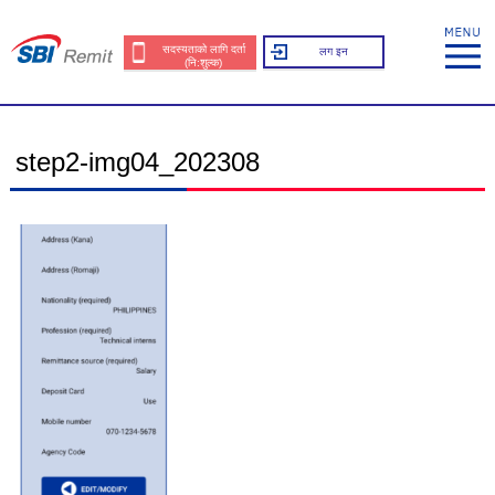
सदस्यताको लागि दर्ता
लग इन
(नि:शुल्क)
step2-img04_202308