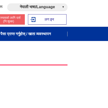
रू
नेपाली भाषा/Language
स्यताको लागि दर्ता
लग इन
(नि:शुल्क)
पैसा प्राप्त गर्नुहोस् / खाता व्यवस्थापन