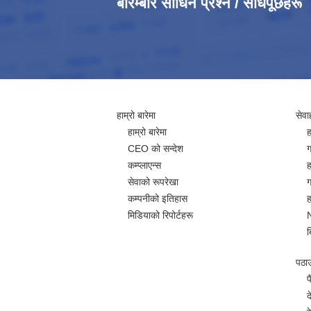
बारम्बार सोधिने प्रश्न / सोधपूछहरू
हाम्रो बारेमा
सेवा
हाम्रो बारेमा
ह
CEO को सन्देश
ग
कम्प्लाएन्स
ह
सेवाको रूपरेखा
ग
कम्पनीको इतिहास
ह
मिडियाको रिपोर्टहरू
ब
पठाउन
प
द