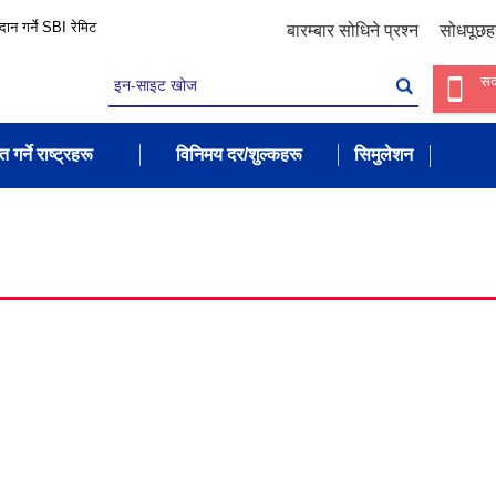
रदान गर्ने SBI रेमिट
बारम्बार सोधिने प्रश्न
सोधपूछह
सद
त गर्ने राष्ट्रहरू
विनिमय दर/शुल्कहरू
सिमुलेशन