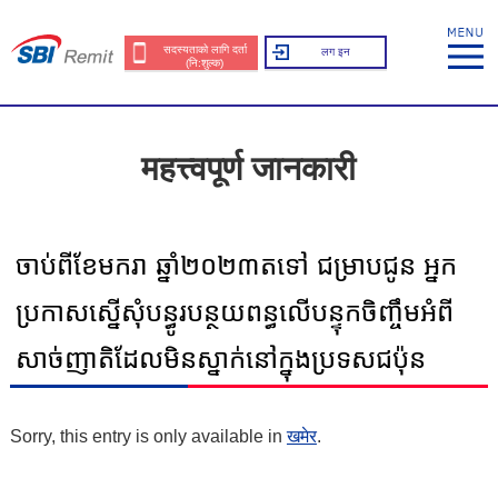
सदस्यताको लागि दर्ता
लग इन
(नि:शुल्क)
महत्त्वपूर्ण जानकारी
ចាប់ពីខែមករា ឆ្នាំ២០២៣តទៅ ជម្រាបជូន អ្នក
ប្រកាសស្នើសុំបន្ធូរបន្ថយពន្ធលើបន្ទុកចិញ្ចឹមអំពី
សាច់ញាតិដែលមិនស្នាក់នៅក្នុងប្រទសជប៉ុន
Sorry, this entry is only available in
खमेर
.