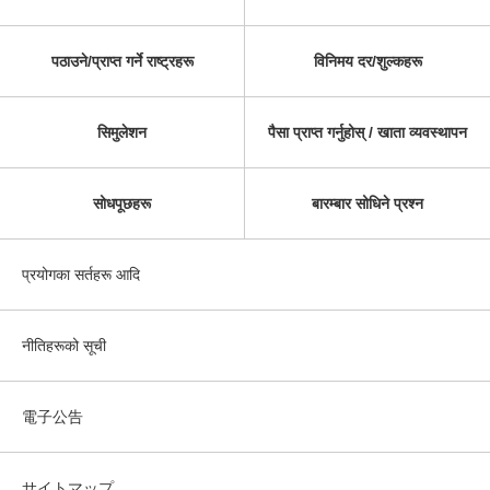
पठाउने/प्राप्त गर्ने राष्ट्रहरू
विनिमय दर/शुल्कहरू
सिमुलेशन
पैसा प्राप्त गर्नुहोस् / खाता व्यवस्थापन
सोधपूछहरू
बारम्बार सोधिने प्रश्न
प्रयोगका सर्तहरू आदि
नीतिहरूको सूची
電子公告
サイトマップ