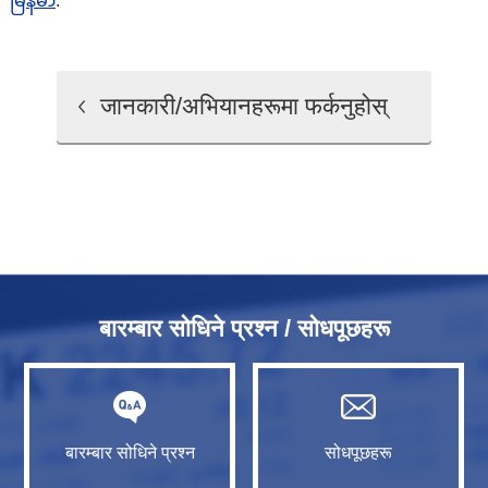
မြန်မာ
.
जानकारी/अभियानहरूमा फर्कनुहोस्
बारम्बार सोधिने प्रश्न / सोधपूछहरू
बारम्बार सोधिने प्रश्न
सोधपूछहरू