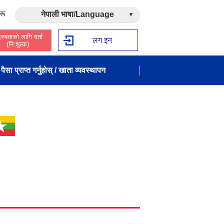
रू
नेपाली भाषा/Language
स्यताको लागि दर्ता
लग इन
(नि:शुल्क)
पैसा प्राप्त गर्नुहोस् / खाता व्यवस्थापन