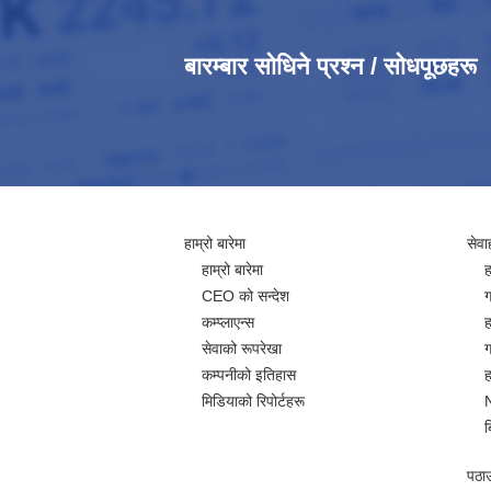
बारम्बार सोधिने प्रश्न / सोधपूछहरू
हाम्रो बारेमा
सेवा
हाम्रो बारेमा
ह
CEO को सन्देश
ग
कम्प्लाएन्स
ह
सेवाको रूपरेखा
ग
कम्पनीको इतिहास
ह
मिडियाको रिपोर्टहरू
ब
पठाउन