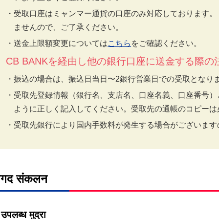
受取口座はミャンマー通貨の口座のみ対応しております。
ませんので、ご了承ください。
送金上限額変更については
こちら
をご確認ください。
CB BANKを経由し他の銀行口座に送金する際の
振込の場合は、振込日当日〜2銀行営業日での受取となり
受取先登録情報（銀行名、支店名、口座名義、口座番号）
ように正しく記入してください。受取先の通帳のコピーは
受取先銀行により国内手数料が発生する場合がございます
गद संकलन
उपलब्ध मुद्रा