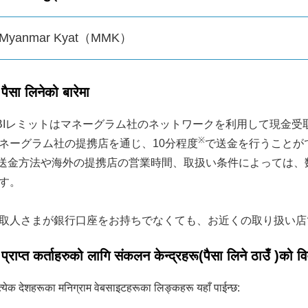
Myanmar Kyat（MMK）
पैसा लिनेको बारेमा
BIレミットはマネーグラム社のネットワークを利用して現金受
※
ネーグラム社の提携店を通じ、10分程度
で送金を行うことが
送金方法や海外の提携店の営業時間、取扱い条件によっては、
す。
取人さまが銀行口座をお持ちでなくても、お近くの取り扱い店
प्राप्त कर्ताहरुको लागि संकलन केन्द्रहरू(पैसा लिने ठाउँ )को व
रत्येक देशहरूका मनिग्राम वेबसाइटहरूका लिङ्कहरू यहाँ पाईन्छ: