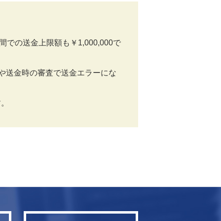
間での送金上限額も￥1,000,000で
送金や送金時の審査で送金エラーにな
す。