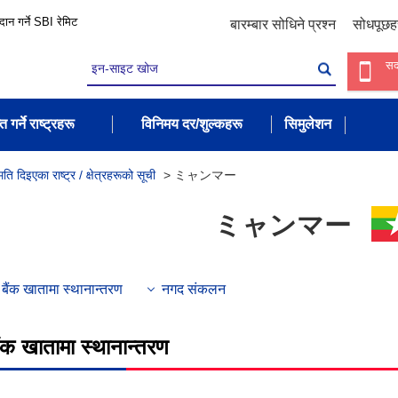
रदान गर्ने SBI रेमिट
बारम्बार सोधिने प्रश्न
सोधपूछह
सद
त गर्ने राष्ट्रहरू
विनिमय दर/शुल्कहरू
सिमुलेशन
ति दिइएका राष्ट्र / क्षेत्रहरूको सूची
>
ミャンマー
ミャンマー
बैंक खातामा स्थानान्तरण
नगद संकलन
ैंक खातामा स्थानान्तरण