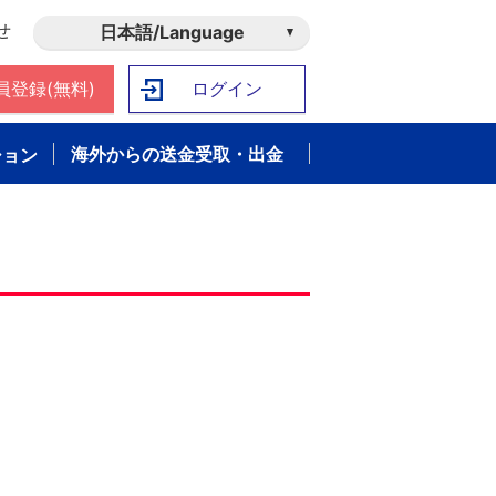
せ
日本語/Language
員登録(無料)
ログイン
海外からの送金受取・出金
ション