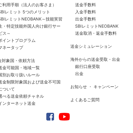
ご利用手順
（法人のお客さま）
送金手数料
SBIレミット 5つのメリット
入金手数料
SBIレミットNEOBANK～技能実習
出金手数料
生・特定技能外国人向け銀行サー
SBIレミットNEOBANK
ビス～
送金取消・返金手数料
ポイントプログラム
送金シミュレーション
マネータップ
海外からの送金受取・出金
金対象国・依頼方法
銀行口座受取
送金可能国・地域一覧
出金
国別お取り扱いルール
送金制限対象国および送金
不可国
お知らせ ・ キャンペーン
について
選べる送金依頼チャネル
よくあるご質問
インターネット送金