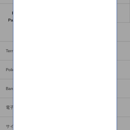
Pagtanggap ng Pera/
Mga katanungan
Pag-manage ng Account
Madalas Itanong
Terms & Conditions
Policy List
Bank Agency Info
電子公告
サイトマップ