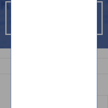
Madalas Itanong
Mga Katanungan
Tungkol sa amin
Mga Serbisyo
Mga bansang
Mga halaga/
pagpapadalhan/
bayad ng palitan
pagtatanggapan
Simulasyon