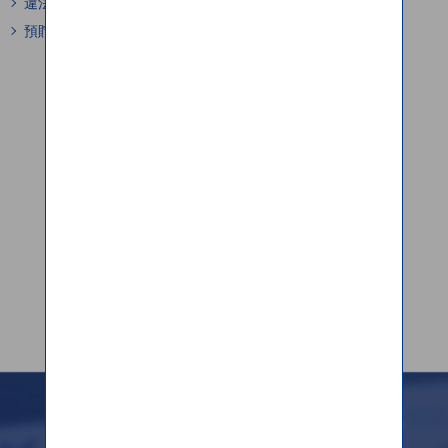
違法送金は危険で犯罪です
預貯金口座が悪用されないために
Madalas Itanong / Mga Katanungan