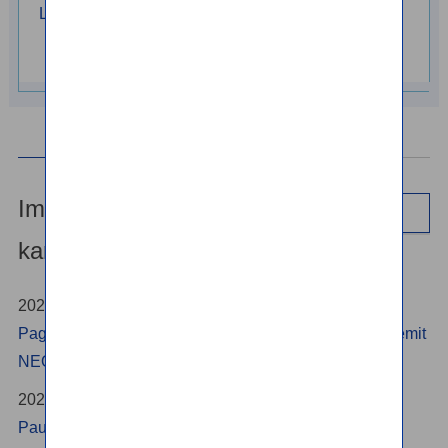
Listahan ng mga bansa /
rehiyon kung saan
maaaring magpadala
Impormasyon/
Listahan
kampanya
2026/07/03
Pagtanggal ng Administrative Fee para sa mga SBI Remit
NEOBANK Account
2026/01/15
Paunawa ng Pag-renew ng SBI Remit App