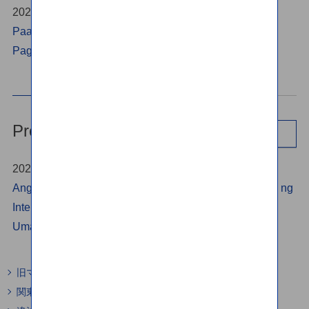
2025/07/16
Paalala Tungkol sa mga Katanungan Hinggil sa Hindi
Pagtanggap ng mga Email mula sa SBI Remit
Press Release
Listahan
2020/07/29
Ang SBI Remit、Sa ika-10 taon ay Nakapagpadala na ng
International Remittances sa Kabuuang Halaga na
Umaabot na sa Mahigit sa 1 Trillion Yen.
旧マネータップ株式会社のニュースリリースはこちら
関東財務局の公式YouTubeチャンネルはこちら