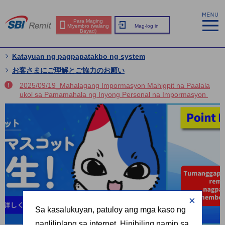
Para Maging
Miyembro (walang
Mag-log in
Bayad)
Katayuan ng pagpapatakbo ng system
お客さまにご理解とご協力のお願い
2025/09/19_Mahalagang Impormasyon Mahigpit na Paalala
ukol sa Pamamahala ng Inyong Personal na Impormasyon
Sa kasalukuyan, patuloy ang mga kaso ng
panlilinlang sa internet. Hinihiling namin sa