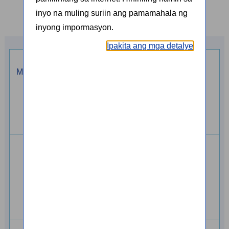
inyo na muling suriin ang pamamahala ng
inyong impormasyon.
Ipakita ang mga detalye
Mga bansang
Mga Katangian ng aming
pagpapadalhan/
serbisyo
rpagtatanggapan
Bayad
送金依頼チャネル