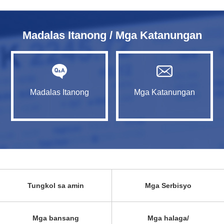
Madalas Itanong / Mga Katanungan
Madalas Itanong
Mga Katanungan
Tungkol sa amin
Mga Serbisyo
Mga bansang
Mga halaga/