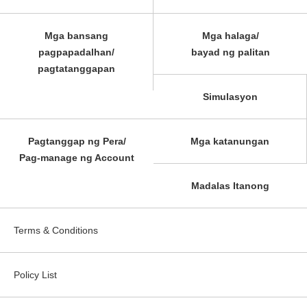
Mga bansang
Mga halaga/
pagpapadalhan/
bayad ng palitan
pagtatanggapan
Simulasyon
Pagtanggap ng Pera/
Mga katanungan
Pag-manage ng Account
Madalas Itanong
Terms & Conditions
Policy List