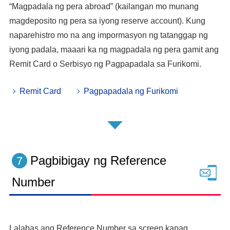
“Magpadala ng pera abroad” (kailangan mo munang
magdeposito ng pera sa iyong reserve account). Kung
naparehistro mo na ang impormasyon ng tatanggap ng
iyong padala, maaari ka ng magpadala ng pera gamit ang
Remit Card o Serbisyo ng Pagpapadala sa Furikomi.
Remit Card
Pagpapadala ng Furikomi
Pagbibigay ng Reference
7
Number
Lalabas ang Reference Number sa screen kapag