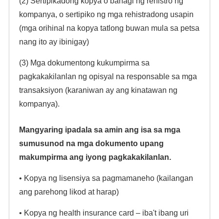
(2) Sertipikadong kopya o bahagi ng rehistro ng
kompanya, o sertipiko ng mga rehistradong usapin
(mga orihinal na kopya tatlong buwan mula sa petsa
nang ito ay ibinigay)
(3) Mga dokumentong kukumpirma sa
pagkakakilanlan ng opisyal na responsable sa mga
transaksiyon (karaniwan ay ang kinatawan ng
kompanya).
Mangyaring ipadala sa amin ang isa sa mga
sumusunod na mga dokumento upang
makumpirma ang iyong pagkakakilanlan.
• Kopya ng lisensiya sa pagmamaneho (kailangan
ang parehong likod at harap)
• Kopya ng health insurance card – iba't ibang uri