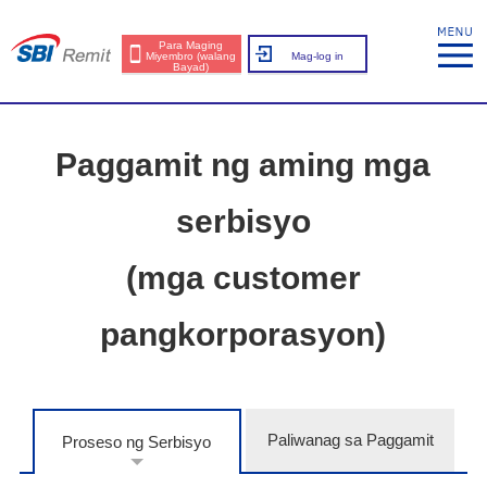
Para Maging
Miyembro (walang
Mag-log in
Bayad)
Paggamit ng aming mga
serbisyo
(mga customer
pangkorporasyon)
Paliwanag sa Paggamit
Proseso ng Serbisyo