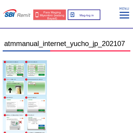
Para Maging
Miyembro (walang
Mag-log in
Bayad)
atmmanual_internet_yucho_jp_202107