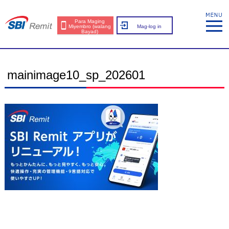
Para Maging
Miyembro (walang
Mag-log in
Bayad)
mainimage10_sp_202601