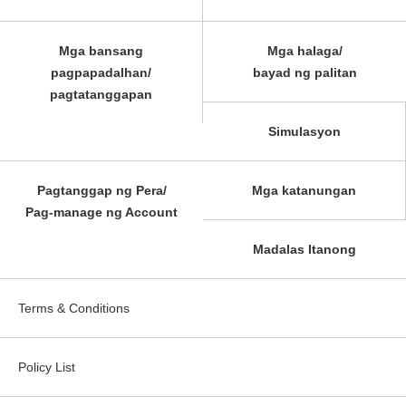
Mga bansang
Mga halaga/
pagpapadalhan/
bayad ng palitan
pagtatanggapan
Simulasyon
Pagtanggap ng Pera/
Mga katanungan
Pag-manage ng Account
Madalas Itanong
Terms & Conditions
Policy List