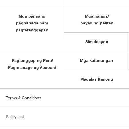
Mga bansang
Mga halaga/
pagpapadalhan/
bayad ng palitan
pagtatanggapan
Simulasyon
Pagtanggap ng Pera/
Mga katanungan
Pag-manage ng Account
Madalas Itanong
Terms & Conditions
Policy List