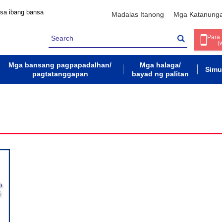
 sa ibang bansa
Madalas Itanong
Mga Katanung
Para
(
Mga bansang pagpapadalhan/
Mga halaga/
Simu
pagtatanggapan
bayad ng palitan