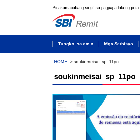
Pinakamababang singil sa pagpapadala ng pera
Tungkol sa amin
Mga Serbisyo
HOME
>
soukinmeisai_sp_11po
soukinmeisai_sp_11po