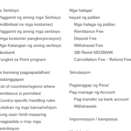
 Serbisyo
Mga halaga/
Paggamit ng aming mga Serbisyo
bayad ng palitan
(indibidwal na mga kostumer)
Mga halaga ng palitan
Paggamit ng aming mga serbisyo
Remittance Fee
(mga kostumer pangkorporasyon)
Deposit Fee
Mga Katangian ng aming serbisyo
Withdrawal Fee
Neobank
SBI Remit NEOBANK
Tungkol sa Point program
Cancellation Fee・Refund Fe
a bansang pagpapadalhan/
Simulasyon
gtatanggapan
Pagtanggap ng Pera/
List of countries/regions where
Pag-manage ng Account
remittance is permitted
Pag-transfer sa bank account
Country-specific handling rules
Withdrawals
Listahan ng mga bansa/rehiyon
kung saan hindi maaaring
Impormasyon / kampanya
magpadala o may mga
restriksiyon