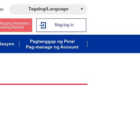
Tagalog/Language
an
 Maging Miyembro
Mag-log in
walang Bayad)
Pagtanggap ng Pera/
lasyon
Pag-manage ng Account