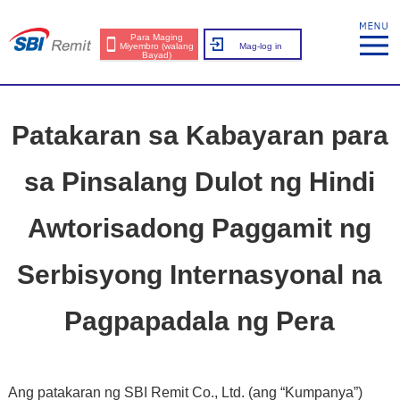
Para Maging
Miyembro (walang
Mag-log in
Bayad)
Patakaran sa Kabayaran para
sa Pinsalang Dulot ng Hindi
Awtorisadong Paggamit ng
Serbisyong Internasyonal na
Pagpapadala ng Pera
Ang patakaran ng SBI Remit Co., Ltd. (ang “Kumpanya”)