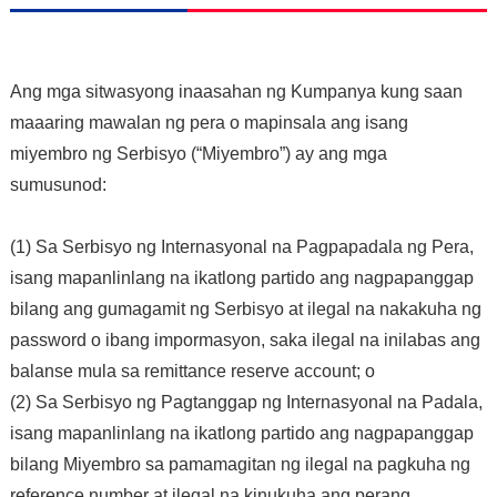
Ang mga sitwasyong inaasahan ng Kumpanya kung saan
maaaring mawalan ng pera o mapinsala ang isang
miyembro ng Serbisyo (“Miyembro”) ay ang mga
sumusunod:
(1) Sa Serbisyo ng Internasyonal na Pagpapadala ng Pera,
isang mapanlinlang na ikatlong partido ang nagpapanggap
bilang ang gumagamit ng Serbisyo at ilegal na nakakuha ng
password o ibang impormasyon, saka ilegal na inilabas ang
balanse mula sa remittance reserve account; o
(2) Sa Serbisyo ng Pagtanggap ng Internasyonal na Padala,
isang mapanlinlang na ikatlong partido ang nagpapanggap
bilang Miyembro sa pamamagitan ng ilegal na pagkuha ng
reference number at ilegal na kinukuha ang perang