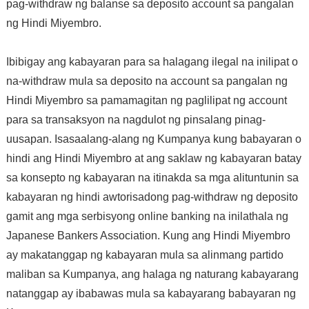
pag-withdraw ng balanse sa deposito account sa pangalan
ng Hindi Miyembro.
Ibibigay ang kabayaran para sa halagang ilegal na inilipat o
na-withdraw mula sa deposito na account sa pangalan ng
Hindi Miyembro sa pamamagitan ng paglilipat ng account
para sa transaksyon na nagdulot ng pinsalang pinag-
uusapan. Isasaalang-alang ng Kumpanya kung babayaran o
hindi ang Hindi Miyembro at ang saklaw ng kabayaran batay
sa konsepto ng kabayaran na itinakda sa mga alituntunin sa
kabayaran ng hindi awtorisadong pag-withdraw ng deposito
gamit ang mga serbisyong online banking na inilathala ng
Japanese Bankers Association. Kung ang Hindi Miyembro
ay makatanggap ng kabayaran mula sa alinmang partido
maliban sa Kumpanya, ang halaga ng naturang kabayarang
natanggap ay ibabawas mula sa kabayarang babayaran ng