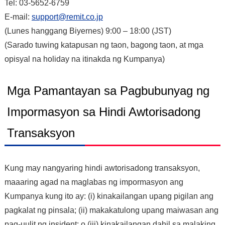
Tel: 03-5652-6759
E-mail:
support@remit.co.jp
(Lunes hanggang Biyernes) 9:00 – 18:00 (JST)
(Sarado tuwing katapusan ng taon, bagong taon, at mga
opisyal na holiday na itinakda ng Kumpanya)
Mga Pamantayan sa Pagbubunyag ng
Impormasyon sa Hindi Awtorisadong
Transaksyon
Kung may nangyaring hindi awtorisadong transaksyon,
maaaring agad na maglabas ng impormasyon ang
Kumpanya kung ito ay: (i) kinakailangan upang pigilan ang
pagkalat ng pinsala; (ii) makakatulong upang maiwasan ang
pag-uulit ng insident; o (iii) kinakailangan dahil sa malaking