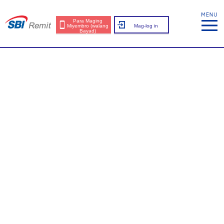
Para Maging
Miyembro (walang
Mag-log in
Bayad)