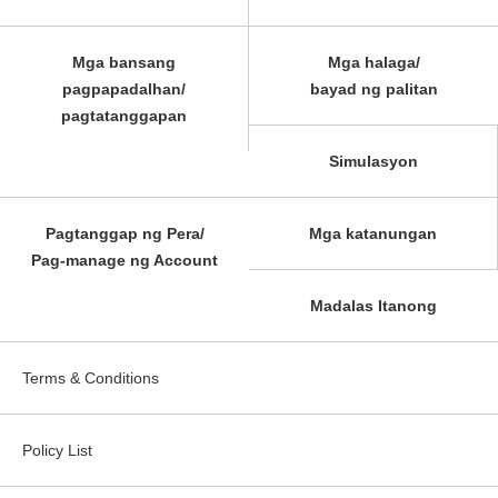
Mga bansang
Mga halaga/
pagpapadalhan/
bayad ng palitan
pagtatanggapan
Simulasyon
Pagtanggap ng Pera/
Mga katanungan
Pag-manage ng Account
Madalas Itanong
Terms & Conditions
Policy List