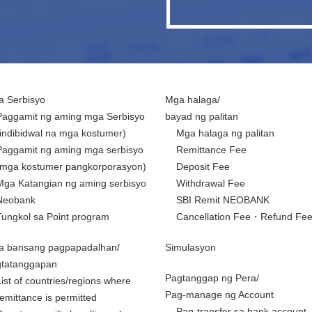
 Serbisyo
Mga halaga/
Paggamit ng aming mga Serbisyo
bayad ng palitan
(indibidwal na mga kostumer)
Mga halaga ng palitan
Paggamit ng aming mga serbisyo
Remittance Fee
(mga kostumer pangkorporasyon)
Deposit Fee
Mga Katangian ng aming serbisyo
Withdrawal Fee
Neobank
SBI Remit NEOBANK
Tungkol sa Point program
Cancellation Fee・Refund Fe
a bansang pagpapadalhan/
Simulasyon
gtatanggapan
Pagtanggap ng Pera/
List of countries/regions where
Pag-manage ng Account
remittance is permitted
Pag-transfer sa bank account