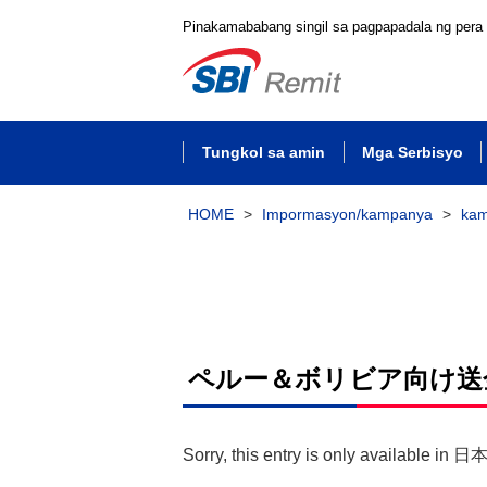
Pinakamababang singil sa pagpapadala ng pera
Tungkol sa amin
Mga Serbisyo
HOME
>
Impormasyon/kampanya
>
ka
ペルー＆ボリビア向け送
Sorry, this entry is only available in
日