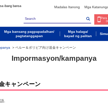
 sa ibang bansa
Madalas Itanong
Mga Katanung
Para
(
Mga bansang pagpapadalhan/
Mga halaga/
Simu
pagtatanggapan
bayad ng palitan
mpanya
>
ペルー＆ボリビア向け送金キャンペーン
Impormasyon/kampanya
金キャンペーン
本語
.