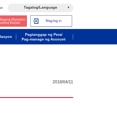
Tagalog/Language
an
 Maging Miyembro
Mag-log in
walang Bayad)
Pagtanggap ng Pera/
lasyon
Pag-manage ng Account
2018/04/11