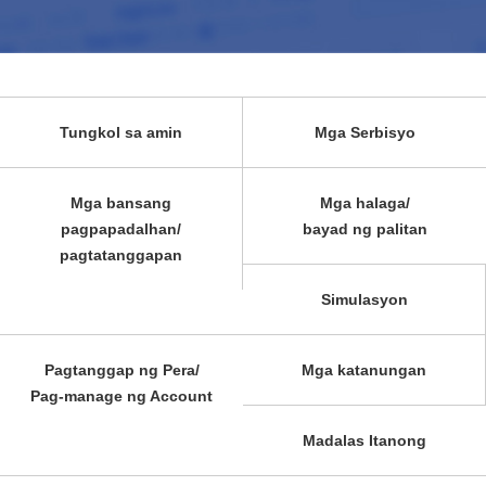
Tungkol sa amin
Mga Serbisyo
Mga bansang
Mga halaga/
pagpapadalhan/
bayad ng palitan
pagtatanggapan
Simulasyon
Pagtanggap ng Pera/
Mga katanungan
Pag-manage ng Account
Madalas Itanong