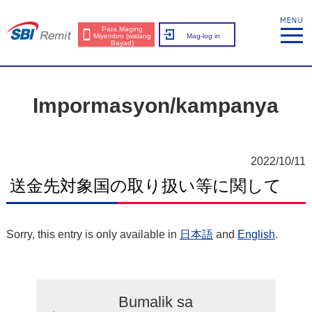
Para Maging
Miyembro (walang
Mag-log in
Bayad)
Impormasyon/kampanya
2022/10/11
送金先対象国の取り扱い等に関して
Sorry, this entry is only available in
日本語
and
English
.
Bumalik sa