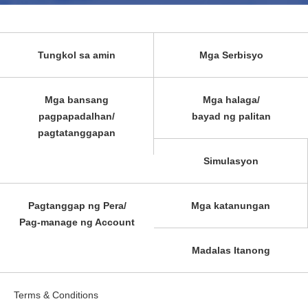
Tungkol sa amin
Mga Serbisyo
Mga bansang
Mga halaga/
pagpapadalhan/
bayad ng palitan
pagtatanggapan
Simulasyon
Pagtanggap ng Pera/
Mga katanungan
Pag-manage ng Account
Madalas Itanong
Terms & Conditions