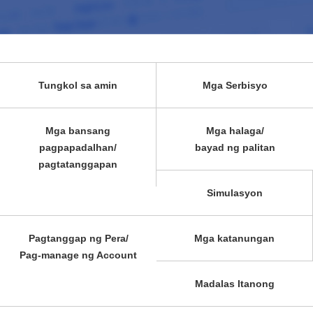
Tungkol sa amin
Mga Serbisyo
Mga bansang
Mga halaga/
pagpapadalhan/
bayad ng palitan
pagtatanggapan
Simulasyon
Pagtanggap ng Pera/
Mga katanungan
Pag-manage ng Account
Madalas Itanong