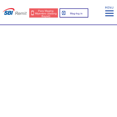
Para Maging
Miyembro (walang
Mag-log in
Bayad)