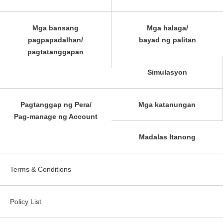
Mga bansang
Mga halaga/
pagpapadalhan/
bayad ng palitan
pagtatanggapan
Simulasyon
Pagtanggap ng Pera/
Mga katanungan
Pag-manage ng Account
Madalas Itanong
Terms & Conditions
Policy List