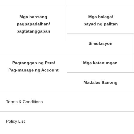
Mga bansang
Mga halaga/
pagpapadalhan/
bayad ng palitan
pagtatanggapan
Simulasyon
Pagtanggap ng Pera/
Mga katanungan
Pag-manage ng Account
Madalas Itanong
Terms & Conditions
Policy List