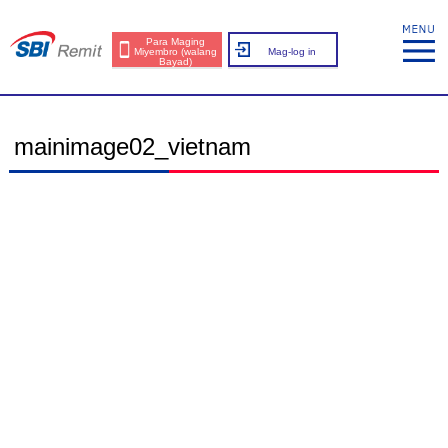
Para Maging
Miyembro (walang
Mag-log in
Bayad)
mainimage02_vietnam