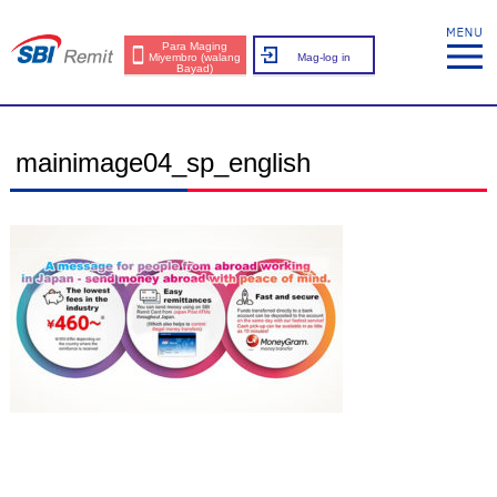
Para Maging
Miyembro (walang
Mag-log in
Bayad)
mainimage04_sp_english