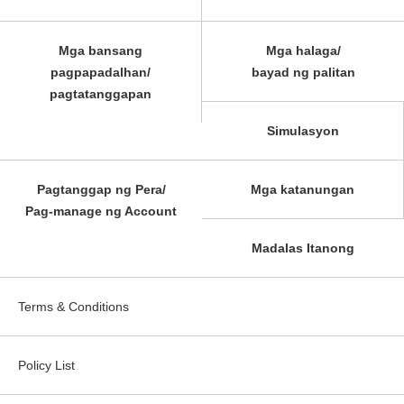
Mga bansang
Mga halaga/
pagpapadalhan/
bayad ng palitan
pagtatanggapan
Simulasyon
Pagtanggap ng Pera/
Mga katanungan
Pag-manage ng Account
Madalas Itanong
Terms & Conditions
Policy List