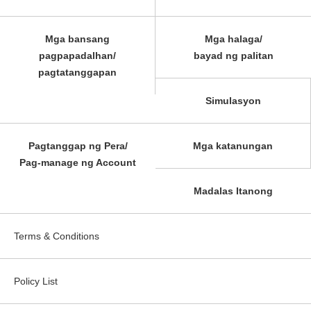
Mga bansang
Mga halaga/
pagpapadalhan/
bayad ng palitan
pagtatanggapan
Simulasyon
Pagtanggap ng Pera/
Mga katanungan
Pag-manage ng Account
Madalas Itanong
Terms & Conditions
Policy List