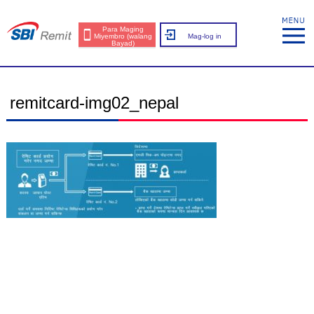
Para Maging
Miyembro (walang
Mag-log in
Bayad)
remitcard-img02_nepal