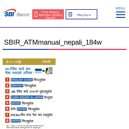
Para Maging
Miyembro (walang
Mag-log in
Bayad)
SBIR_ATMmanual_nepali_184w