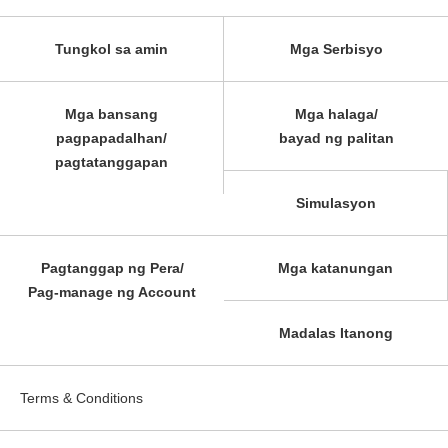
Tungkol sa amin
Mga Serbisyo
Mga bansang
Mga halaga/
pagpapadalhan/
bayad ng palitan
pagtatanggapan
Simulasyon
Pagtanggap ng Pera/
Mga katanungan
Pag-manage ng Account
Madalas Itanong
Terms & Conditions