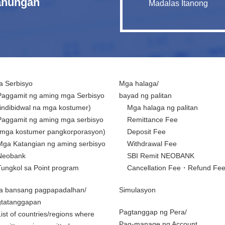
tanungan
Madalas Itanong
 Serbisyo
Mga halaga/
Paggamit ng aming mga Serbisyo
bayad ng palitan
(indibidwal na mga kostumer)
Mga halaga ng palitan
Paggamit ng aming mga serbisyo
Remittance Fee
(mga kostumer pangkorporasyon)
Deposit Fee
Mga Katangian ng aming serbisyo
Withdrawal Fee
Neobank
SBI Remit NEOBANK
Tungkol sa Point program
Cancellation Fee・Refund Fe
a bansang pagpapadalhan/
Simulasyon
gtatanggapan
Pagtanggap ng Pera/
List of countries/regions where
Pag-manage ng Account