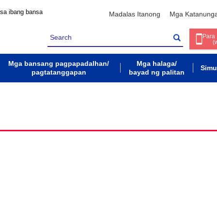
 sa ibang bansa
Madalas Itanong
Mga Katanung
Para
(
Mga bansang pagpapadalhan/
Mga halaga/
Simu
pagtatanggapan
bayad ng palitan