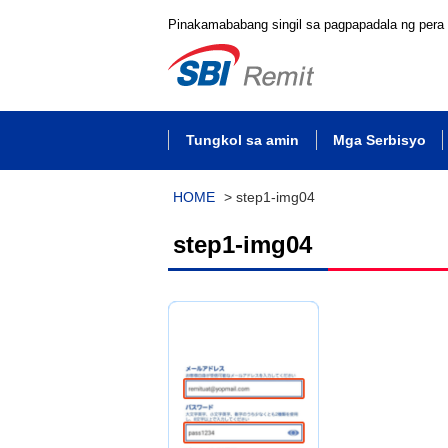
Pinakamababang singil sa pagpapadala ng pera
Tungkol sa amin
Mga Serbisyo
HOME
>
step1-img04
step1-img04