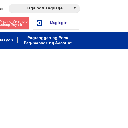
Tagalog/Language
an
 Maging Miyembro
Mag-log in
walang Bayad)
Pagtanggap ng Pera/
lasyon
Pag-manage ng Account