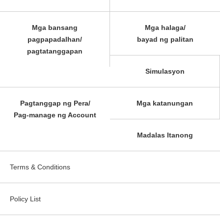
Mga bansang
Mga halaga/
pagpapadalhan/
bayad ng palitan
pagtatanggapan
Simulasyon
Pagtanggap ng Pera/
Mga katanungan
Pag-manage ng Account
Madalas Itanong
Terms & Conditions
Policy List