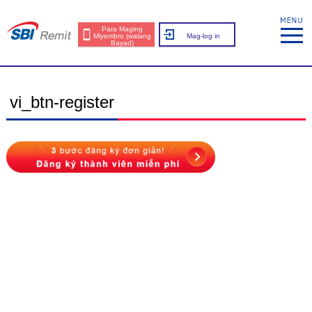
Para Maging
Miyembro (walang
Mag-log in
Bayad)
vi_btn-register