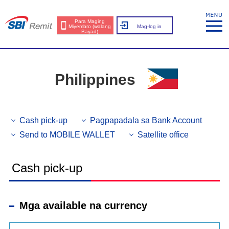
Para Maging
Miyembro (walang
Mag-log in
Bayad)
Philippines
Cash pick-up
Pagpapadala sa Bank Account
Send to MOBILE WALLET
Satellite office
Cash pick-up
Mga available na currency