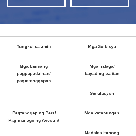
Tungkol sa amin
Mga Serbisyo
Mga bansang
Mga halaga/
pagpapadalhan/
bayad ng palitan
pagtatanggapan
Simulasyon
Pagtanggap ng Pera/
Mga katanungan
Pag-manage ng Account
Madalas Itanong