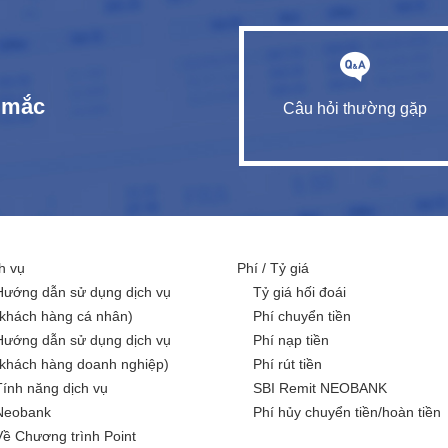
c mắc
Câu hỏi thường gặp
h vụ
Phí / Tỷ giá
Hướng dẫn sử dụng dịch vụ
Tỷ giá hối đoái
(khách hàng cá nhân)
Phí chuyển tiền
Hướng dẫn sử dụng dịch vụ
Phí nạp tiền
(khách hàng doanh nghiệp)
Phí rút tiền
Tính năng dịch vụ
SBI Remit NEOBANK
Neobank
Phí hủy chuyển tiền/hoàn tiền
Về Chương trình Point