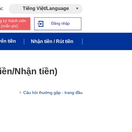
ắc
Tiếng Việt/Language
g ký thành viên
Đăng nhập
(miễn phí)
ển tiền
Nhận tiền / Rút tiền
iền/Nhận tiền)
Câu hỏi thường gặp - trang đầu