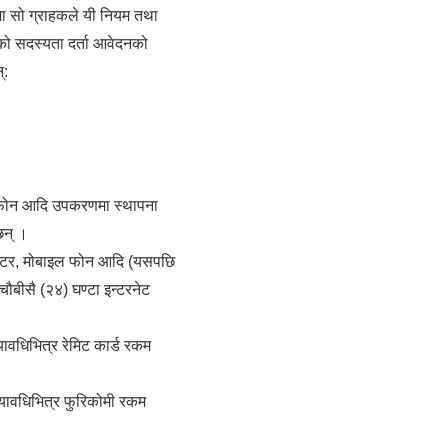
ेमा सो ग्राहकले यी नियम तथा
को सदस्यता दर्ता आवेदनको
्:
इल फोन आदि उपकरणमा स्थापना
छन् ।
प्युटर, मोबाइल फोन आदि (यसपछि
चौबीसै (२४) घण्टा इन्टरनेट
ावधिभित्र रेमिट कार्ड रकम
मयावधिभित्र फुरिकोमी रकम