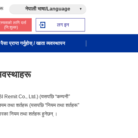
रू
नेपाली भाषा/Language
स्यताको लागि दर्ता
लग इन
(नि:शुल्क)
पैसा प्राप्त गर्नुहोस् / खाता व्यवस्थापन
 अवस्थाहरू
(SBI Remit Co., Ltd.) (यसपछि “कम्पनी”
का नियम तथा शर्तहरू (यसपछि “नियम तथा शर्तहरू”
करारका नियम तथा शर्तहरू हुनेछन् ।