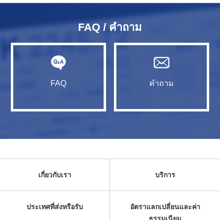
FAQ / คำถาม
FAQ
คำถาม
เกี่ยวกับเรา
บริการ
ประเทศที่ส่งหรือรับ
อัตราแลกเปลี่ยนและค่า
ธรรมเนียม