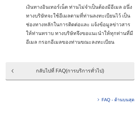
เงินทางอินเทอร์เน็ต ท่านไม่จำเป็นต้องมีอีเมล อนึ่ง
ทางบริษัทจะใช้อีเมลตามที่ท่านลงทะเบียนไว้ เป็น
ช่องทางหลักในการติดต่อและ แจ้งข้อมูลข่าวสาร
ให้ท่านทราบ ทางบริษัทจึงขอแนะนำให้ทุกท่านที่มี
อีเมล กรอกอีเมลของท่านขณะลงทะเบียน
กลับไปที่ FAQ(การบริการทั่วไป)
FAQ - ด้านบนสุด