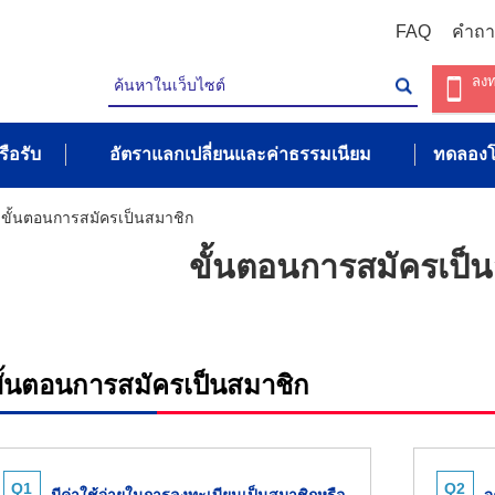
FAQ
คำถ
ลงท
รือรับ
อัตราแลกเปลี่ยนและค่าธรรมเนียม
ทดลองโ
>
ขั้นตอนการสมัครเป็นสมาชิก
ขั้นตอนการสมัครเป็
ั้นตอนการสมัครเป็นสมาชิก
Q1
Q2