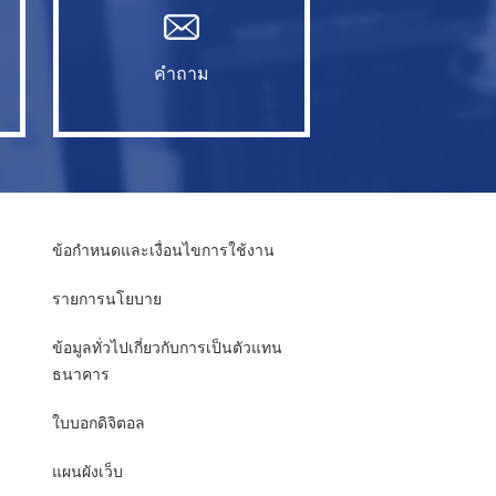
คำถาม
ข้อกำหนดและเงื่อนไขการใช้งาน
รายการนโยบาย
ข้อมูลทั่วไปเกี่ยวกับการเป็นตัวแทน
ธนาคาร
ใบบอกดิจิตอล
แผนผังเว็บ