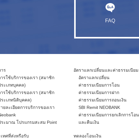
FAQ
การ
อัตราแลกเปลี่ยนและค่าธรรมเนียม
การใช้บริการของเรา (สมาชิก
อัตราแลกเปลี่ยน
ประเภทบุคคล)
ค่าธรรมเนียมการโอน
การใช้บริการของเรา (สมาชิก
ค่าธรรมเนียมการฝาก
ประเภทนิติบุคคล)
ค่าธรรมเนียมการถอนเงิน
รายละเอียดการบริการของเรา
SBI Remit NEOBANK
Neobank
ค่าธรรมเนียมการยกเลิกการโอน
ประมาณ โปรแกรมสะสม Point
และคืนเงิน
เทศที่ส่งหรือรับ
ทดลองโอนเงิน