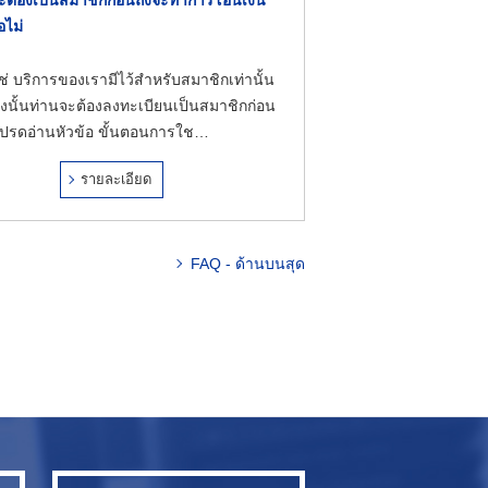
ะต้องเป็นสมาชิกก่อนถึงจะทำการโอนเงิน
อไม่
ช่ บริการของเรามีไว้สำหรับสมาชิกเท่านั้น
ังนั้นท่านจะต้องลงทะเบียนเป็นสมาชิกก่อน
ปรดอ่านหัวข้อ ขั้นตอนการใช…
รายละเอียด
FAQ - ด้านบนสุด