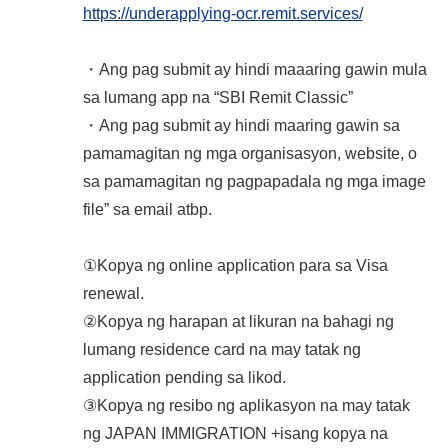
https://underapplying-ocr.remit.services/
・Ang pag submit ay hindi maaaring gawin mula
sa lumang app na “SBI Remit Classic”
・Ang pag submit ay hindi maaring gawin sa
pamamagitan ng mga organisasyon, website, o
sa pamamagitan ng pagpapadala ng mga image
file” sa email atbp.
①Kopya ng online application para sa Visa
renewal.
②Kopya ng harapan at likuran na bahagi ng
lumang residence card na may tatak ng
application pending sa likod.
③Kopya ng resibo ng aplikasyon na may tatak
ng JAPAN IMMIGRATION +isang kopya na