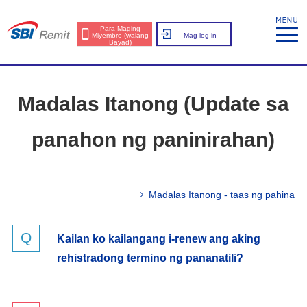
Para Maging
Miyembro (walang
Mag-log in
Bayad)
Madalas Itanong (Update sa
panahon ng paninirahan)
Madalas Itanong - taas ng pahina
Kailan ko kailangang i-renew ang aking
rehistradong termino ng pananatili?