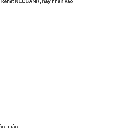
BI Remit NEOBANK, hãy nhấn vào
oản nhận