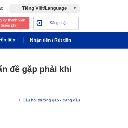
ắc
Tiếng Việt/Language
g ký thành viên
Đăng nhập
(miễn phí)
ển tiền
Nhận tiền / Rút tiền
n đề gặp phải khi
Câu hỏi thường gặp - trang đầu