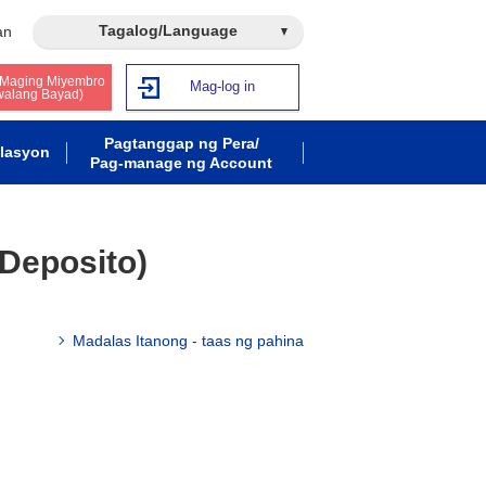
Tagalog/Language
an
 Maging Miyembro
Mag-log in
walang Bayad)
Pagtanggap ng Pera/
lasyon
Pag-manage ng Account
Deposito)
Madalas Itanong - taas ng pahina