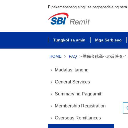
Pinakamababang singil sa pagpapadala ng pera
Tungkol sa amin
Mga Serbisyo
HOME
>
FAQ
>
準備金残高への反映タイ
Madalas Itanong
General Services
Summary ng Paggamit
Membership Registration
Overseas Remittances