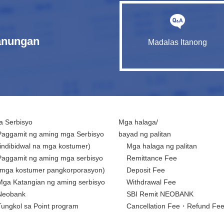
tanungan
Madalas Itanong
 Serbisyo
Mga halaga/
Paggamit ng aming mga Serbisyo
bayad ng palitan
(indibidwal na mga kostumer)
Mga halaga ng palitan
Paggamit ng aming mga serbisyo
Remittance Fee
(mga kostumer pangkorporasyon)
Deposit Fee
Mga Katangian ng aming serbisyo
Withdrawal Fee
Neobank
SBI Remit NEOBANK
Tungkol sa Point program
Cancellation Fee・Refund Fe