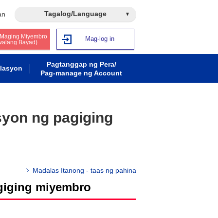
Tagalog/Language
an
 Maging Miyembro
Mag-log in
walang Bayad)
Pagtanggap ng Pera/
lasyon
Pag-manage ng Account
yon ng pagiging
Madalas Itanong - taas ng pahina
giging miyembro