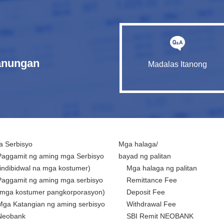
tanungan
Madalas Itanong
 Serbisyo
Mga halaga/
Paggamit ng aming mga Serbisyo
bayad ng palitan
(indibidwal na mga kostumer)
Mga halaga ng palitan
Paggamit ng aming mga serbisyo
Remittance Fee
(mga kostumer pangkorporasyon)
Deposit Fee
Mga Katangian ng aming serbisyo
Withdrawal Fee
Neobank
SBI Remit NEOBANK