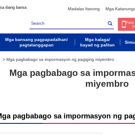
 sa ibang bansa
Madalas Itanong
Mga Katanung
Para
(
Mga bansang pagpapadalhan/
Mga halaga/
Simu
pagtatanggapan
bayad ng palitan
>
Mga pagbabago sa impormasyon ng pagiging miyembro
Mga pagbabago sa impormas
miyembro
Mga pagbabago sa impormasyon ng pa