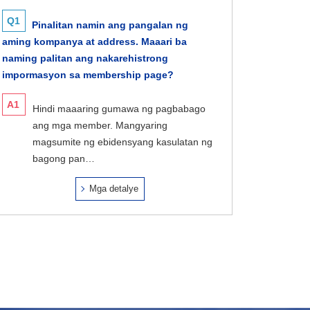
Q1
Pinalitan namin ang pangalan ng
aming kompanya at address. Maaari ba
naming palitan ang nakarehistrong
impormasyon sa membership page?
A1
Hindi maaaring gumawa ng pagbabago
ang mga member. Mangyaring
magsumite ng ebidensyang kasulatan ng
bagong pan…
Mga detalye