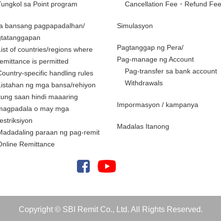
Tungkol sa Point program
Cancellation Fee・Refund Fe
a bansang pagpapadalhan/
Simulasyon
gtatanggapan
Pagtanggap ng Pera/
List of countries/regions where
Pag-manage ng Account
remittance is permitted
Pag-transfer sa bank account
Country-specific handling rules
Withdrawals
Listahan ng mga bansa/rehiyon
kung saan hindi maaaring
Impormasyon / kampanya
magpadala o may mga
restriksiyon
Madalas Itanong
Madadaling paraan ng pag-remit
Online Remittance
Copyright © SBI Remit Co., Ltd. All Rights Reserved.